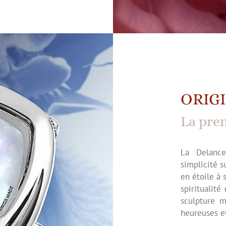
ORIG
La pre
La Delanc
simplicité s
en étoile à 
spiritualité
sculpture m
heureuses e