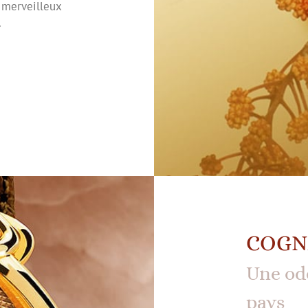
 merveilleux
.
COGN
Une od
pays