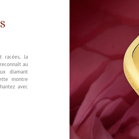
S
t racées, la
 reconnaît au
eux diamant
ette montre
chantez avec