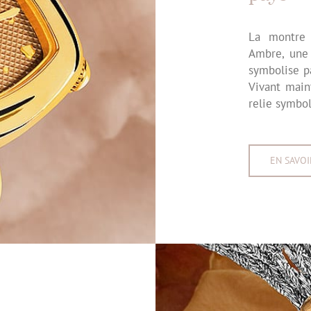
La montre 
Ambre, une 
symbolise pa
Vivant main
relie symbo
EN SAVOI