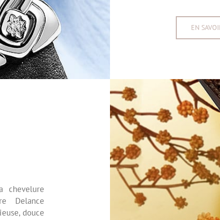
EN SAVOI
a chevelure
re Delance
ieuse, douce