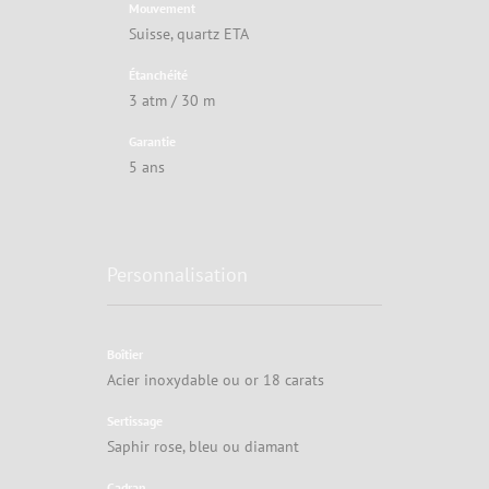
Mouvement
Suisse, quartz ETA
Étanchéité
3 atm / 30 m
Garantie
5 ans
Personnalisation
Boîtier
Acier inoxydable ou or 18 carats
Sertissage
Saphir rose, bleu ou diamant
Cadran