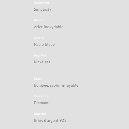
Collection
Simplicity
Boîtier
Acier inoxydable
Cadran
Nacre bleue
Aiguilles
Nickelées
Glace
Bombée, saphir inrayable
Cabochon
Diamant
Bracelet
Brins d’argent 925