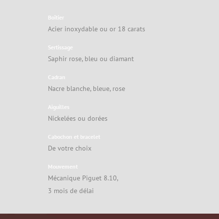
Boîtier
Acier inoxydable ou or 18 carats
Sertissage
Saphir rose, bleu ou diamant
Cadran
Nacre blanche, bleue, rose
Aiguilles
Nickelées ou dorées
Cabochon et bracelet
De votre choix
Mouvement
Mécanique Piguet 8.10,
3 mois de délai