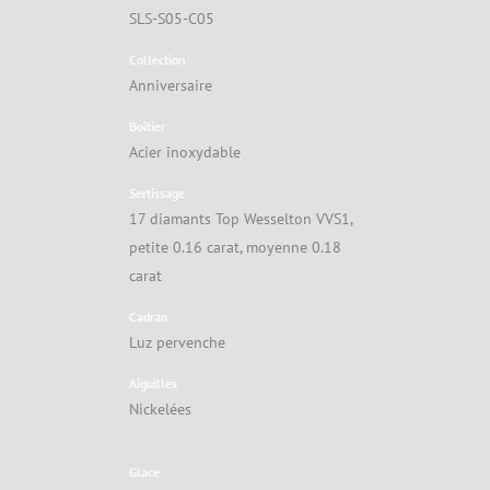
SLS-S05-C05
Collection
Anniversaire
Boîtier
Acier inoxydable
Sertissage
17 diamants Top Wesselton VVS1,
petite 0.16 carat, moyenne 0.18
carat
Cadran
Luz pervenche
Aiguilles
Nickelées
Glace