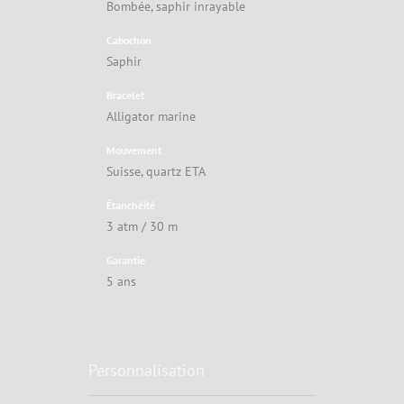
Bombée, saphir inrayable
Cabochon
Saphir
Bracelet
Alligator marine
Mouvement
Suisse, quartz ETA
Étanchéité
3 atm / 30 m
Garantie
5 ans
Personnalisation