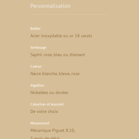
Personnalisation
Boîtier
Acier inoxydable ou or 18 carats
Sertissage
Saphir rose, bleu ou diamant
Cadran
Nacre blanche, bleue, rose
Aiguilles
Nickelées ou dorées
Cabochon et bracelet
De votre choix
Mouvement
Mécanique Piguet 8.10,
3 mois de délai