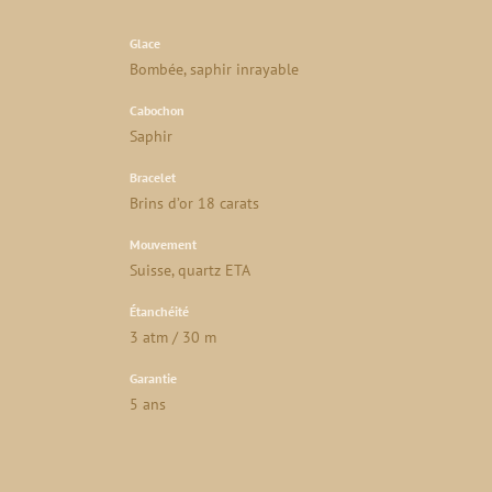
Glace
Bombée, saphir inrayable
Cabochon
Saphir
Bracelet
Brins d’or 18 carats
Mouvement
Suisse, quartz ETA
Étanchéité
3 atm / 30 m
Garantie
5 ans