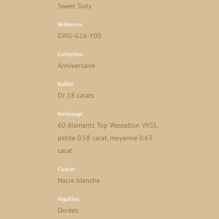
Sweet Sixty
Référence
GWG-G16-Y00
Collection
Anniversaire
Boîtier
Or 18 carats
Sertissage
60 diamants Top Wesselton VVS1,
petite 0.58 carat, moyenne 0.63
carat
Cadran
Nacre blanche
Aiguilles
Dorées