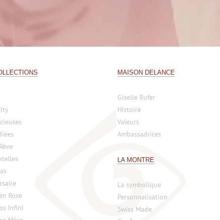
OLLECTIONS
MAISON DELANCE
Giselle Rufer
ity
Histoire
cieuses
Valeurs
diées
Ambassadrices
 Rêve
telles
LA MONTRE
vas
rsaire
La symbolique
 en Rose
Personnalisation
s Infini
Swiss Made
ne Mère