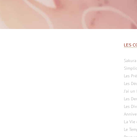
LES C
Sakura
Simplic
Les Pré
Les Dé
J’ai un
Les Den
Les Di
Annive
La Vie
Le Temp
Pour u