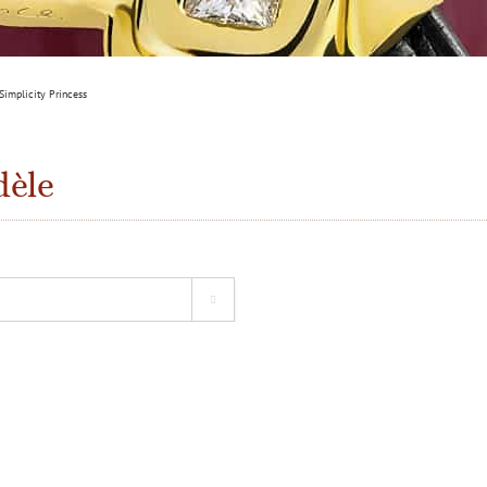
implicity Princess
dèle
