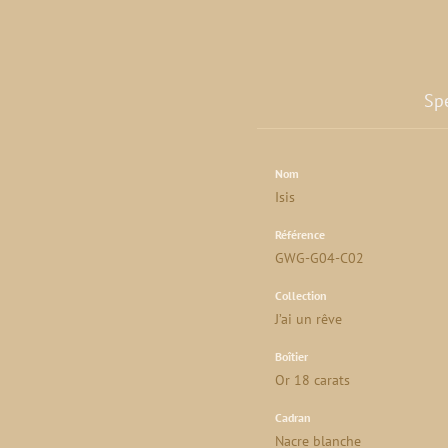
Spé
Nom
Isis
Référence
GWG-G04-C02
Collection
J’ai un rêve
Boîtier
Or 18 carats
Cadran
Nacre blanche