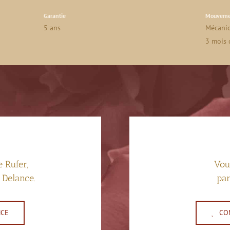
Garantie
Mouveme
5 ans
Mécaniq
3 mois 
 Rufer,
Vous
 Delance.
par
NCE
CO