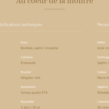
Au coeur de la montre
cifications techniques
Perso
Glace
Boîtier
Bombée, saphir inrayable
Acier i
Cabochon
Sertissag
Émeraude
Saphir 
Bracelet
Cadran
Alligator vert
Nacre b
Mouvement
Aiguilles
Suisse, quartz ETA
Nickelé
Étanchéité
Cabochon
3 atm / 30 m
De votr