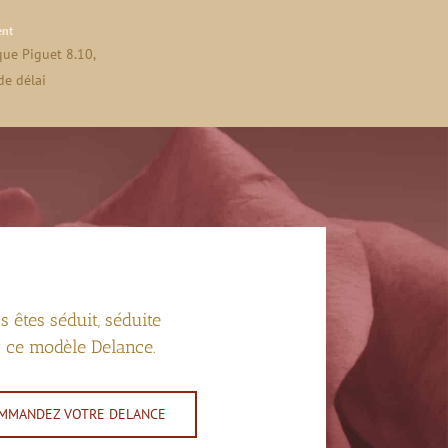
nt
ue Piguet 8.10,
de délai
 êtes séduit, séduite
 ce modèle Delance.
MMANDEZ VOTRE DELANCE