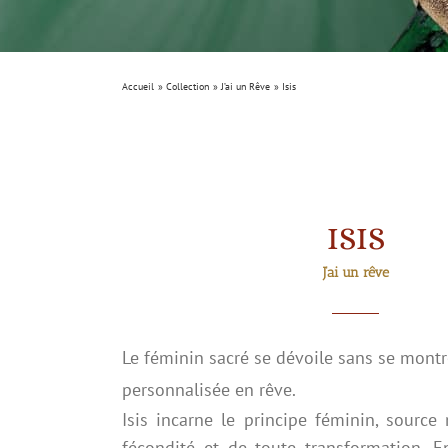
Accueil
Collection
J’ai un Rêve
Isis
ISIS
J’ai un rêve
Le féminin sacré se dévoile sans se montr
personnalisée en rêve.
Isis incarne le principe féminin, sourc
fécondité et de toute transformation. E