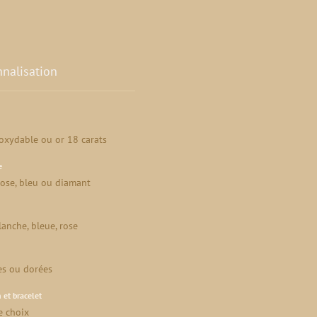
nnalisation
noxydable ou or 18 carats
e
rose, bleu ou diamant
lanche, bleue, rose
es ou dorées
 et bracelet
e choix