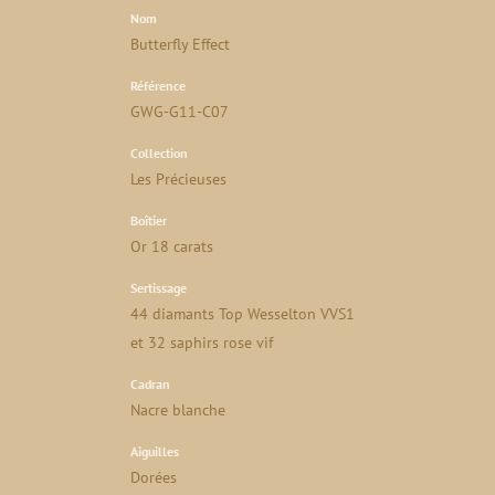
Nom
Butterfly Effect
Référence
GWG-G11-C07
Collection
Les Précieuses
Boîtier
Or 18 carats
Sertissage
44 diamants Top Wesselton VVS1
et 32 saphirs rose vif
Cadran
Nacre blanche
Aiguilles
Dorées