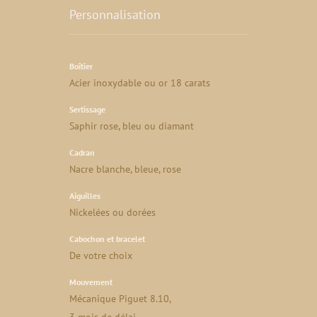
Personnalisation
Boîtier
Acier inoxydable ou or 18 carats
Sertissage
Saphir rose, bleu ou diamant
Cadran
Nacre blanche, bleue, rose
Aiguilles
Nickelées ou dorées
Cabochon et bracelet
De votre choix
Mouvement
Mécanique Piguet 8.10,