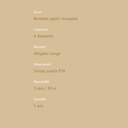
Glace
Bombée, saphir inrayable
Cabochon
4 diamants
Bracelet
Alligator rouge
Mouvement
Suisse, quartz ETA
Étanchéité
3 atm / 30 m
Garantie
5 ans