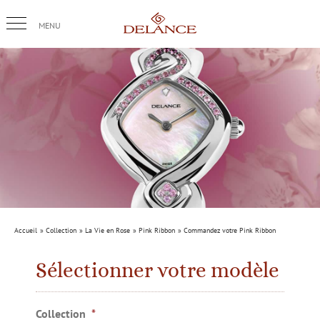
Passer
au
contenu
Accueil
Collection
La Vie en Rose
Pink Ribbon
Commandez votre Pink Ribbon
Sélectionner votre modèle
Collection
*