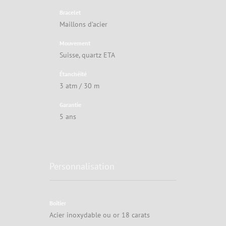
Bracelet
Maillons d’acier
Mouvement
Suisse, quartz ETA
Étanchéité
3 atm / 30 m
Garantie
5 ans
Personnalisation
Boîtier
Acier inoxydable ou or 18 carats