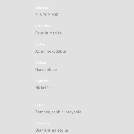
Référence
SLS-S09-S00
Collection
Pour la Mariée
Boîtier
Acier inoxydable
Cadran
Nacre bleue
Aiguilles
Nickelées
Glace
Bombée, saphir inrayable
Cabochon
Diamant en étoile