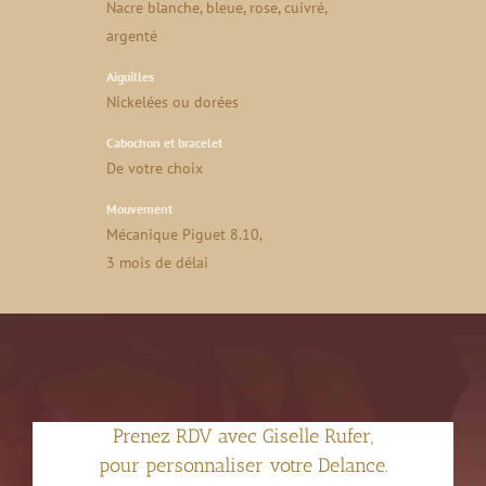
Nacre blanche, bleue, rose, cuivré,
argenté
Aiguilles
Nickelées ou dorées
Cabochon et bracelet
De votre choix
Mouvement
Mécanique Piguet 8.10,
3 mois de délai
Prenez RDV avec Giselle Rufer,
pour personnaliser votre Delance.