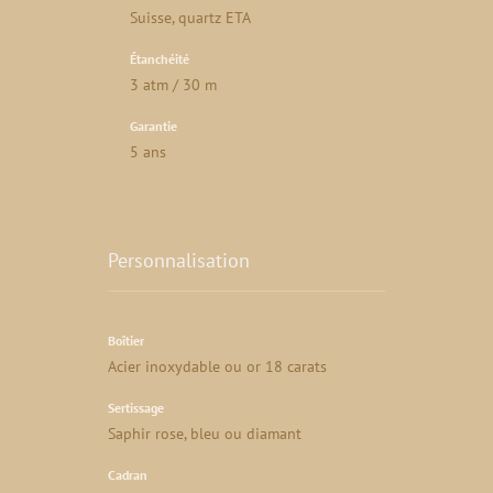
Suisse, quartz ETA
Étanchéité
3 atm / 30 m
Garantie
5 ans
Personnalisation
Boîtier
Acier inoxydable ou or 18 carats
Sertissage
Saphir rose, bleu ou diamant
Cadran