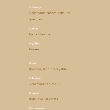
Sertissage
2 diamants cachés dans les
gravures
Cadran
Nacre blanche
Aiguilles
Dorées
Glace
Bombée, saphir inrayable
Cabochon
3 diamants en coeur
Bracelet
Brins d’or 18 carats
Mouvement