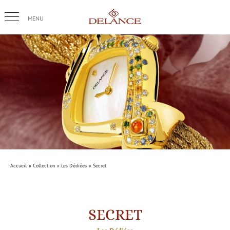
Passer
au
contenu
Accueil
Collection
Les Dédiées
Secret
SECRET