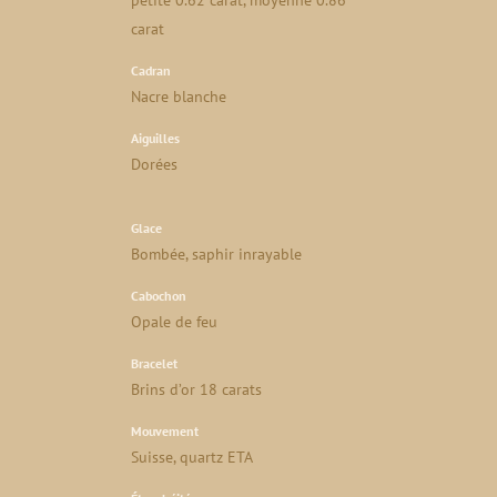
petite 0.62 carat, moyenne 0.86
carat
Cadran
Nacre blanche
Aiguilles
Dorées
Glace
Bombée, saphir inrayable
Cabochon
Opale de feu
Bracelet
Brins d’or 18 carats
Mouvement
Suisse, quartz ETA