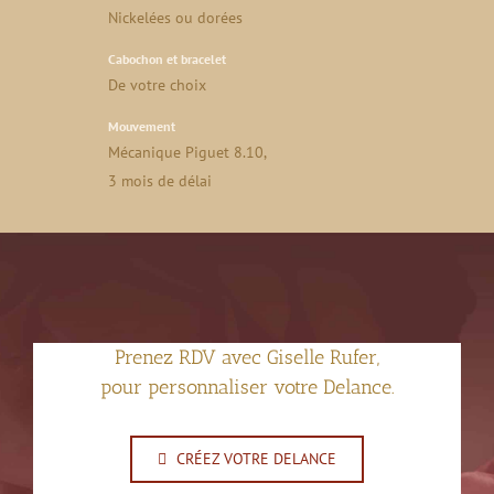
Nickelées ou dorées
Cabochon et bracelet
De votre choix
Mouvement
Mécanique Piguet 8.10,
3 mois de délai
Prenez RDV avec Giselle Rufer,
pour personnaliser votre Delance.
CRÉEZ VOTRE DELANCE