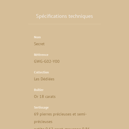
Spécifications techniques
Nom
Secret
Référence
GWG-G02-Y00
Collection
Les Dédiées
Boîtier
Or 18 carats
Sertissage
69 pierres précieuses et semi-
précieuses