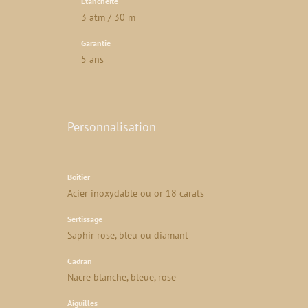
Étanchéité
3 atm / 30 m
Garantie
5 ans
Personnalisation
Boîtier
Acier inoxydable ou or 18 carats
Sertissage
Saphir rose, bleu ou diamant
Cadran
Nacre blanche, bleue, rose
Aiguilles