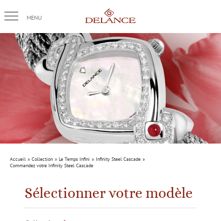
Passer
au
contenu
Accueil
Collection
Le Temps Infini
Infinity Steel Cascade
Commandez votre Infinity Steel Cascade
Sélectionner votre modèle