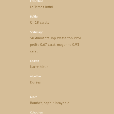
Collection
Le Temps Infini
Boîtier
Or 18 carats
Sertissage
50 diamants Top Wesselton VVS1
petite 0.67 carat, moyenne 0.93
carat
Cadran
Nacre bleue
Aiguilles
Dorées
Glace
Bombée, saphir inrayable
Cabochon