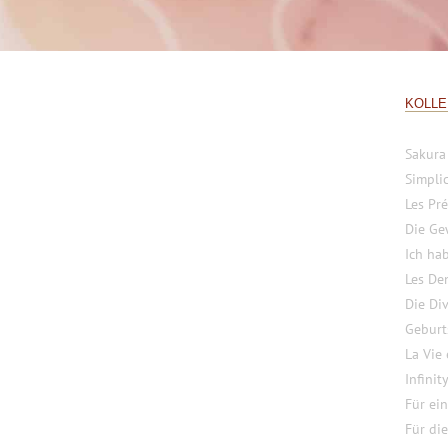
KOLLE
Sakura
Simplic
Les Pré
Die Ge
Ich ha
Les Den
Die Di
Geburt
La Vie
Infinit
Für ei
Für die