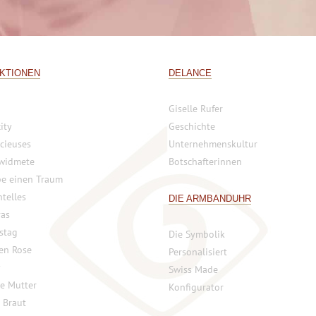
KTIONEN
DELANCE
Giselle Rufer
ity
Geschichte
cieuses
Unternehmenskultur
widmete
Botschafterinnen
be einen Traum
telles
DIE ARMBANDUHR
vas
stag
Die Symbolik
 en Rose
Personalisiert
y
Swiss Made
ne Mutter
Konfigurator
 Braut