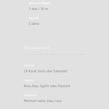
Wasserdichtigkeit
3 atm / 30 m
Garantie
5 Jahre
Personalisiert
Gehäuse
18 Karat Gold oder Edelstahl
Fassung
Rosa, blau Saphir oder Diamant
Zifferblatt
Perlmutt weiss, blau, rosa