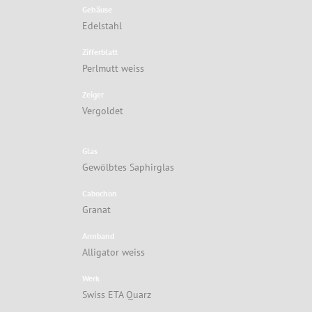
Gehäuse
Edelstahl
Zifferblatt
Perlmutt weiss
Zeiger
Vergoldet
Glas
Gewölbtes Saphirglas
Cabochon
Granat
Armband
Alligator weiss
Werk
Swiss ETA Quarz