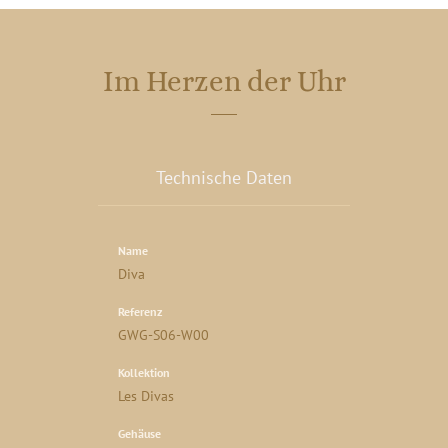
Im Herzen der Uhr
Technische Daten
Name
Diva
Referenz
GWG-S06-W00
Kollektion
Les Divas
Gehäuse