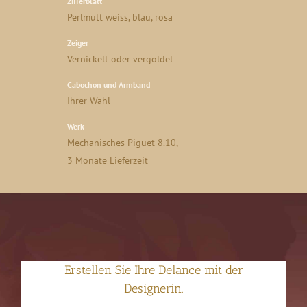
Zifferblatt
Perlmutt weiss, blau, rosa
Zeiger
Vernickelt oder vergoldet
Cabochon und Armband
Ihrer Wahl
Werk
Mechanisches Piguet 8.10,
3 Monate Lieferzeit
Erstellen Sie Ihre Delance mit der
Designerin.