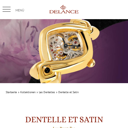
Skip
to
content
Startseite
Kollektionen
Les Dentelles
Dentelle et Satin
DENTELLE ET SATIN